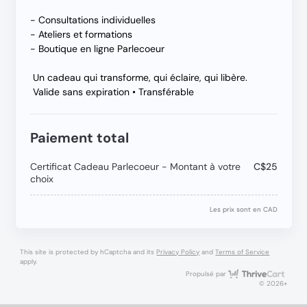
- Consultations individuelles
- Ateliers et formations
- Boutique en ligne Parlecoeur
Un cadeau qui transforme, qui éclaire, qui libère.
Valide sans expiration • Transférable
Paiement total
Certificat Cadeau Parlecoeur - Montant à votre
C$25
choix
Les prix sont en CAD
This site is protected by hCaptcha and its
Privacy Policy
and
Terms of Service
apply.
Thri
Propulsé par
© 2026+